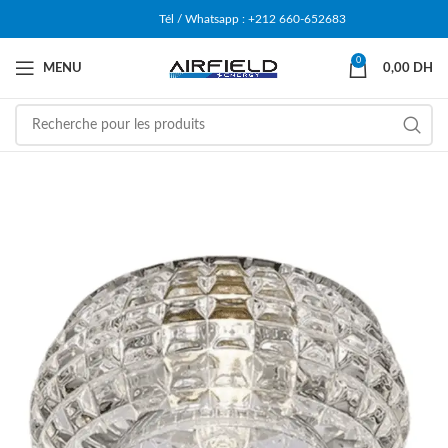
Tél / Whatsapp : +212 660-652683
0
MENU
0,00
DH