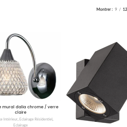
Montrer
9
1
e mural dalia chrome / verre
claire
ge Intérieur
,
Eclairage Résidentiel
,
Eclairage