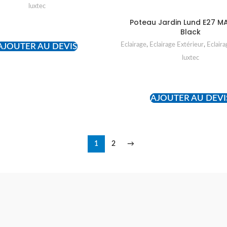
luxtec
Poteau Jardin Lund E27 M
READ MORE
Black
Eclairage
,
Eclairage Extérieur
,
Eclaira
AJOUTER AU DEVIS
luxtec
READ MORE
AJOUTER AU DEVI
1
2
→