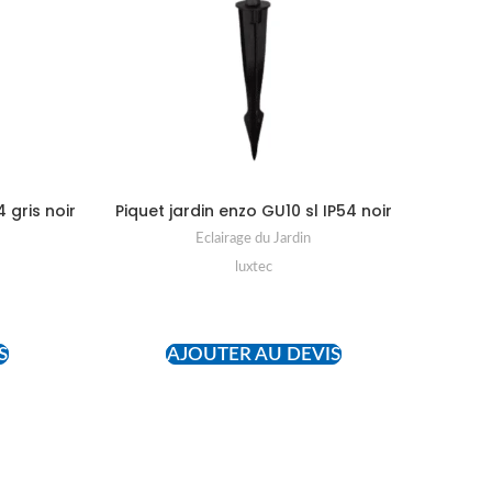
 gris noir
Piquet jardin enzo GU10 sl IP54 noir
Eclairage du Jardin
luxtec
READ MORE
S
AJOUTER AU DEVIS