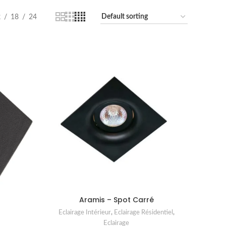
2
18
24
Aramis – Spot Carré
Eclairage Intérieur
,
Eclairage Résidentiel
,
Eclairage