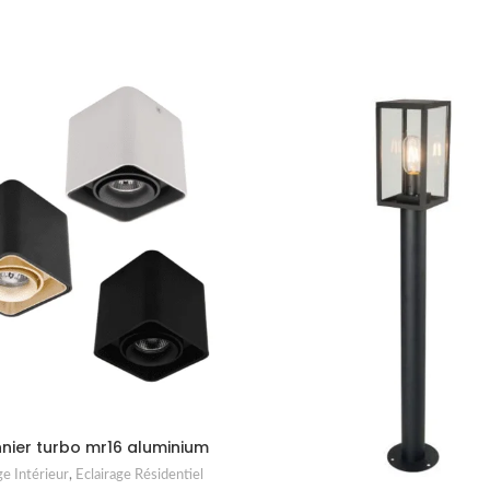
nnier turbo mr16 aluminium
ge Intérieur
,
Eclairage Résidentiel