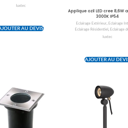
luxtec
Applique ozil LED cree 8,6W 
3000K IP54
READ MORE
Eclairage Extérieur
,
Eclairage In
AJOUTER AU DEVIS
Eclairage Résidentiel
,
Eclairage d
luxtec
READ MORE
AJOUTER AU DEVI