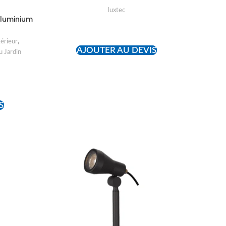
luxtec
aluminium
READ MORE
térieur
,
AJOUTER AU DEVIS
u Jardin
S