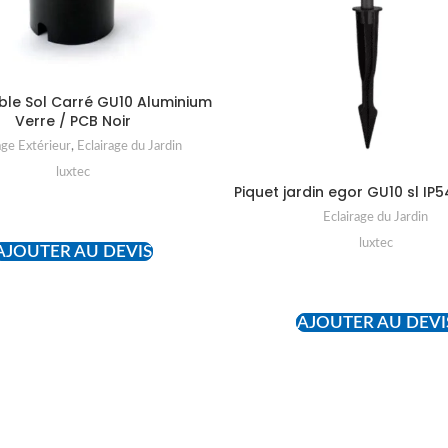
ble Sol Carré GU10 Aluminium
Verre / PCB Noir
age Extérieur
,
Eclairage du Jardin
luxtec
Piquet jardin egor GU10 sl IP54
READ MORE
Eclairage du Jardin
luxtec
AJOUTER AU DEVIS
READ MORE
AJOUTER AU DEVI