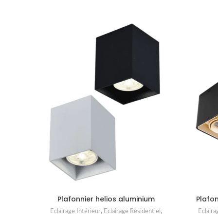
Plafonnier helios aluminium
Plafo
Eclairage Intérieur
,
Eclairage Résidentiel
,
Eclaira