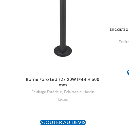
Encastra
Eclair
Borne Faro Led E27 20W IP44 H 500
mm
Eclairage Extérieur
,
Eclairage du Jardin
luxtec
READ MORE
AJOUTER AU DEVIS