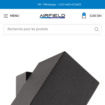
Tél / Whatsapp : +212 660-652683
0
MENU
0,00
DH