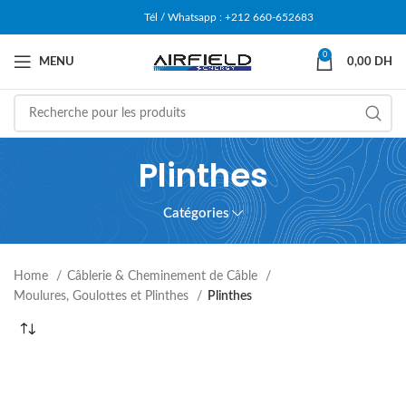
Tél / Whatsapp : +212 660-652683
0
MENU
0,00
DH
Plinthes
Catégories
Home
Câblerie & Cheminement de Câble
Moulures, Goulottes et Plinthes
Plinthes