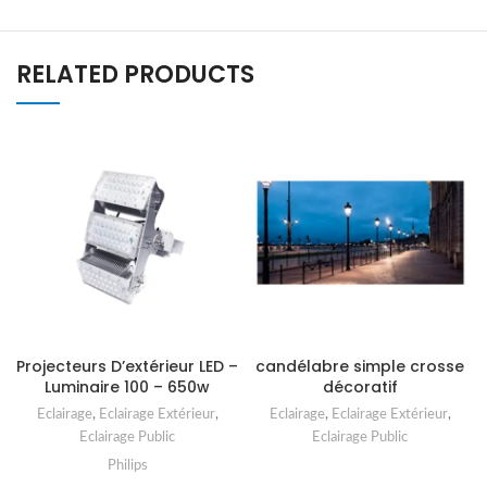
RELATED PRODUCTS
Projecteurs D’extérieur LED –
candélabre simple crosse
Luminaire 100 – 650w
décoratif
Eclairage
,
Eclairage Extérieur
,
Eclairage
,
Eclairage Extérieur
,
Eclairage Public
Eclairage Public
Philips
READ MORE