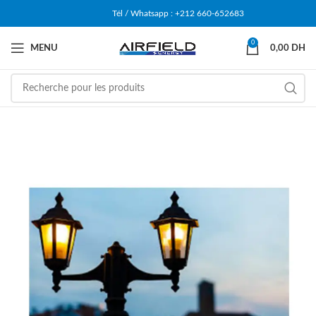
Tél / Whatsapp : +212 660-652683
0
MENU
0,00
DH