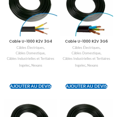
Cable U-1000 R2V 3G4
Cable U-1000 R2V 3G6
Câbles Électriques
,
Câbles Électriques
,
Câbles Domestique
,
Câbles Domestique
,
Câbles Industrielles et Tertiaires
Câbles Industrielles et Tertiaires
Ingelec
,
Nexans
Ingelec
,
Nexans
READ MORE
READ MORE
AJOUTER AU DEVIS
AJOUTER AU DEVIS