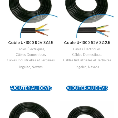
Cable U-1000 R2V 3G1.5
Cable U-1000 R2V 3G2.5
Câbles Électriques
,
Câbles Électriques
,
Câbles Domestique
,
Câbles Domestique
,
Câbles Industrielles et Tertiaires
Câbles Industrielles et Tertiaires
Ingelec
,
Nexans
Ingelec
,
Nexans
READ MORE
READ MORE
AJOUTER AU DEVIS
AJOUTER AU DEVIS