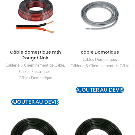
Câble domestique mth
câble Domotique
Rouge/ Noir
Câbles Domestique
,
Câblerie & Cheminement de Câble
,
Câblerie & Cheminement de Câble
Câbles Électriques
,
READ MORE
Câbles Domestique
AJOUTER AU DEVIS
READ MORE
AJOUTER AU DEVIS