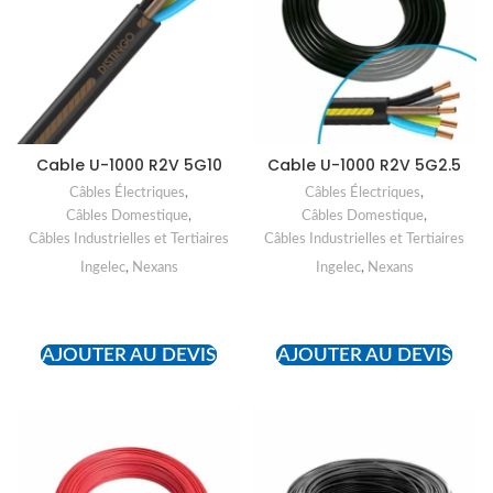
Cable U-1000 R2V 5G10
Cable U-1000 R2V 5G2.5
Câbles Électriques
,
Câbles Électriques
,
Câbles Domestique
,
Câbles Domestique
,
Câbles Industrielles et Tertiaires
Câbles Industrielles et Tertiaires
Ingelec
,
Nexans
Ingelec
,
Nexans
READ MORE
READ MORE
AJOUTER AU DEVIS
AJOUTER AU DEVIS