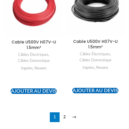
Cable U500V H07V-U
Cable U500V H07V-U
1.5mm²
1.5mm²
Câbles Électriques
,
Câbles Électriques
,
Câbles Domestique
Câbles Domestique
Ingelec
,
Nexans
Ingelec
,
Nexans
READ MORE
READ MORE
AJOUTER AU DEVIS
AJOUTER AU DEVIS
1
2
→