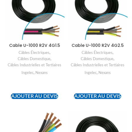
Cable U-1000 R2V 4G1.5
Cable U-1000 R2V 4G2.5
Câbles Électriques
,
Câbles Électriques
,
Câbles Domestique
,
Câbles Domestique
,
Câbles Industrielles et Tertiaires
Câbles Industrielles et Tertiaires
Ingelec
,
Nexans
Ingelec
,
Nexans
READ MORE
READ MORE
AJOUTER AU DEVIS
AJOUTER AU DEVIS