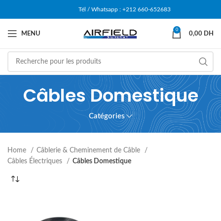
Tél / Whatsapp : +212 660-652683
0
MENU
0,00
DH
Câbles Domestique
Catégories
Home
Câblerie & Cheminement de Câble
Câbles Électriques
Câbles Domestique