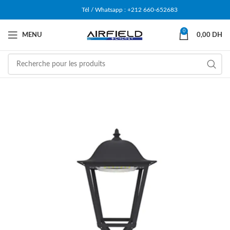
Tél / Whatsapp : +212 660-652683
0
MENU
0,00
DH