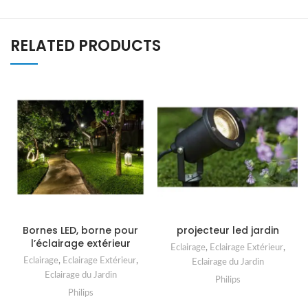
RELATED PRODUCTS
Bornes LED, borne pour
projecteur led jardin
l’éclairage extérieur
Eclairage
,
Eclairage Extérieur
,
Eclairage
,
Eclairage Extérieur
,
Eclairage du Jardin
Eclairage du Jardin
Philips
Philips
READ MORE