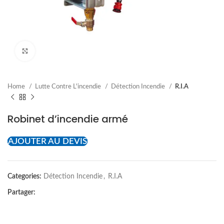
Cliquez pour agrandir
Home
Lutte Contre L'incendie
Détection Incendie
R.I.A
Robinet d’incendie armé
AJOUTER AU DEVIS
Categories:
Détection Incendie
,
R.I.A
Partager: