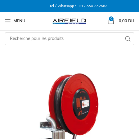
Tél / Whatsapp : +212 660-652683
0
MENU
0,00
DH