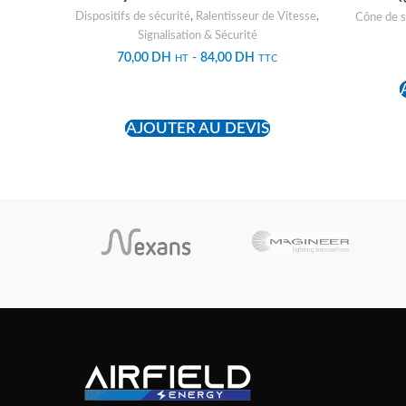
Dispositifs de sécurité
,
Ralentisseur de Vitesse
,
Cône de s
Signalisation & Sécurité
70,00
DH
-
84,00
DH
HT
TTC
ADD TO CART
AJOUTER AU DEVIS