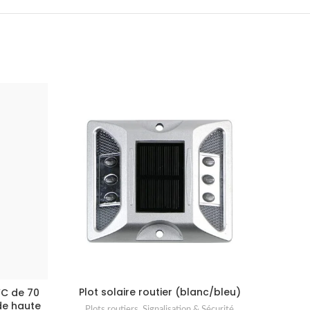
Plot solaire routier (blanc/bleu)
Bande 
VC de 70
de haute
Plots routiers
,
Signalisation & Sécurité
Signalis