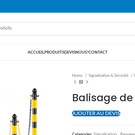
ACCUEIL
PRODUITS
DEVIS
NOUS?
CONTACT
Home
Signalisation & Sécurité
Balisage de
AJOUTER AU DEVIS
Categories:
Signalisation
,
Panneau