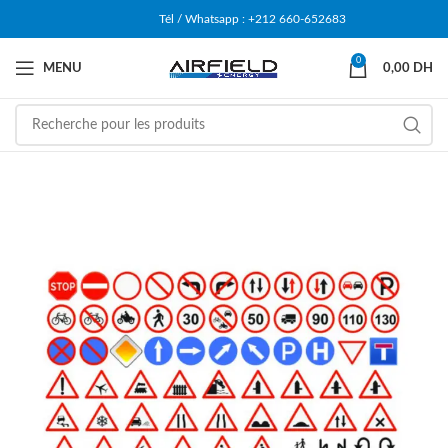
Tél / Whatsapp : +212 660-652683
0
MENU
0,00
DH