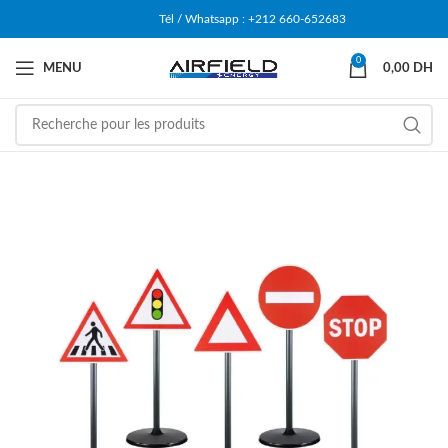
Tél / Whatsapp : +212 660-652683
0
MENU
0,00
DH