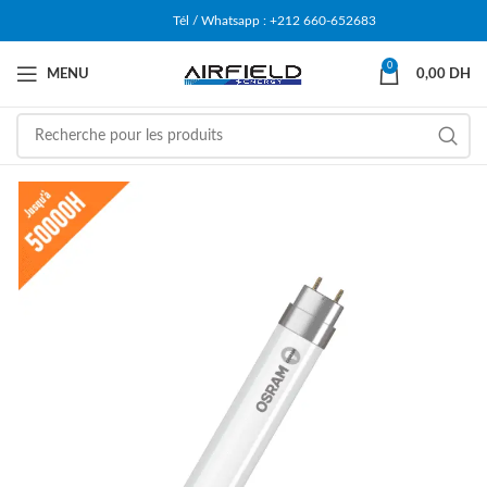
Tél / Whatsapp : +212 660-652683
0
MENU
0,00
DH