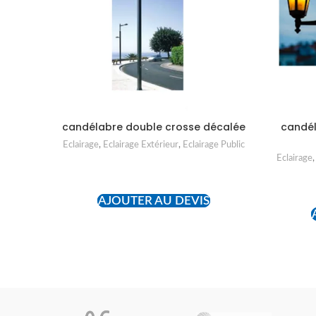
candélabre double crosse décalée
candé
Eclairage
,
Eclairage Extérieur
,
Eclairage Public
Eclairage
READ MORE
AJOUTER AU DEVIS