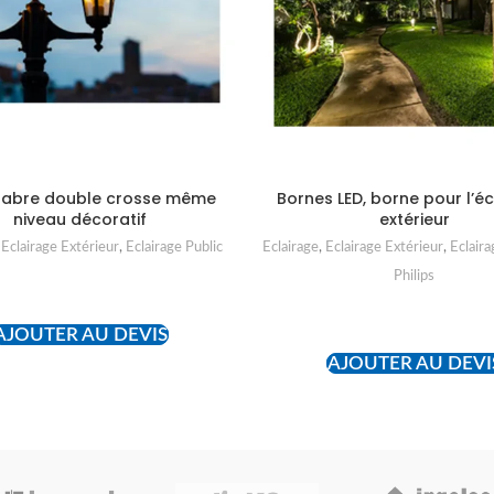
labre double crosse même
Bornes LED, borne pour l’é
niveau décoratif
extérieur
,
Eclairage Extérieur
,
Eclairage Public
Eclairage
,
Eclairage Extérieur
,
Eclaira
Philips
READ MORE
READ MORE
AJOUTER AU DEVIS
AJOUTER AU DEVI