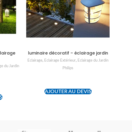
clairage
luminaire décoratif – éclairage jardin
Pr
Eclairage
,
Eclairage Extérieur
,
Eclairage du Jardin
Eclairage
ge du Jardin
Philips
READ MORE
AJOUTER AU DEVIS
S