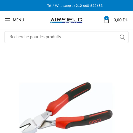
Tél / Whatsapp : +212 660-652683
0
MENU
0,00
DH