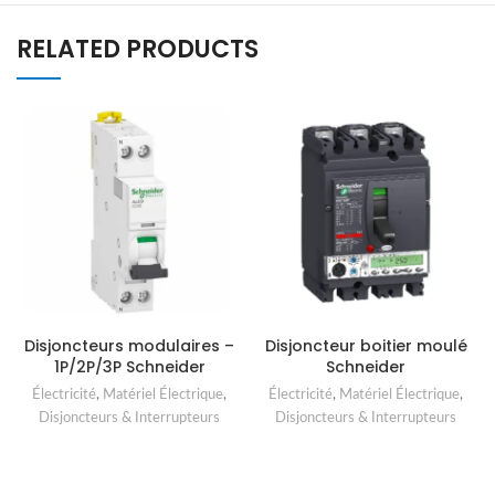
RELATED PRODUCTS
Disjoncteurs modulaires –
Disjoncteur boitier moulé
1P/2P/3P Schneider
Schneider
Électricité
,
Matériel Électrique
,
Électricité
,
Matériel Électrique
,
Disjoncteurs & Interrupteurs
Disjoncteurs & Interrupteurs
READ MORE
READ MORE