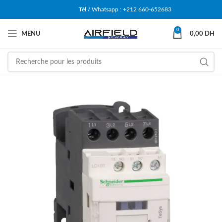
Tél / Whatsapp : +212 660-652683
0
MENU
0,00
DH