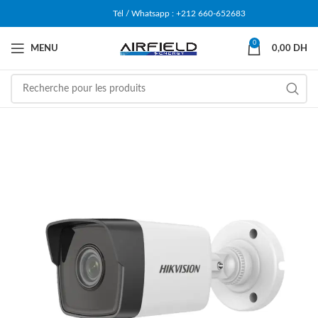
Tél / Whatsapp : +212 660-652683
0
MENU
0,00
DH