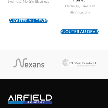
intérieur
Électricité
,
Matériel Électrique
Électricité
,
Caméra IP
READ MORE
HikVision
,
Unv
AJOUTER AU DEVIS
READ MORE
AJOUTER AU DEVIS