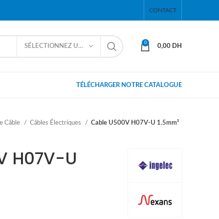
CONTACT
0
SÉLECTIONNEZ UNE CATÉGORIE
0,00
DH
TÉLÉCHARGER NOTRE CATALOGUE
e Câble
Câbles Électriques
Cable U500V H07V-U 1.5mm²
V H07V-U