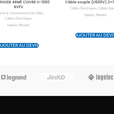
RIGIDE ARMÉ CUIVRE U-1000
Câble souple (U500V) 2×1
RVFV
Câbles Électriques
,
Câbles Spé
erie & Cheminement de Câble
,
Ingelec
,
Nexans
Câbles Électriques
READ MORE
Ingelec
,
Nexans
AJOUTER AU DEVI
READ MORE
AJOUTER AU DEVIS