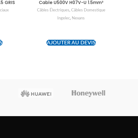
Câ
.5 GRIS
Cable U500V H07V-U 1.5mm²
ciaux
Câbles Électriques
,
Câbles Domestique
Ingelec
,
Nexans
READ MORE
S
AJOUTER AU DEVIS