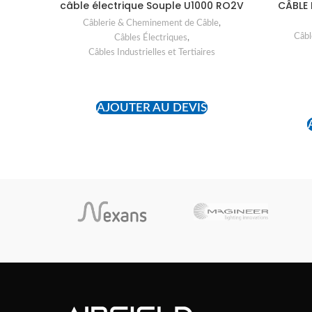
câble électrique Souple U1000 RO2V
CÂBLE 
Câblerie & Cheminement de Câble
,
Câbl
Câbles Électriques
,
Câbles Industrielles et Tertiaires
READ MORE
AJOUTER AU DEVIS